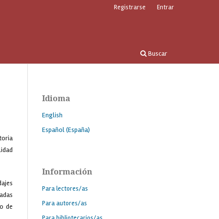
Registrarse
Entrar
Buscar
Idioma
English
Español (España)
toria
lidad
Información
dajes
Para lectores/as
radas
Para autores/as
 o de
Para bibliotecarios/as