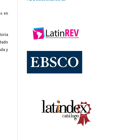
os en
toria
ltado
ada y