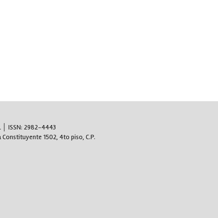
AL │ ISSN: 2982-4443
 Constituyente 1502, 4to piso, C.P.