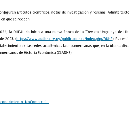
onfiguren artículos científicos, notas de investigación y reseñas. Admite text
 en que se reciben.
24, la RHEAL da inicio a una nueva época de la “Revista Uruguaya de His
de 2023. (
https://www.audhe.org.uy/publicaciones/index.php/RUHE
). Es resu
ortalecimiento de las redes académicas latinoamericanas que, en la última déc
americanos de Historia Económica (CLADHE).
Reconocimiento-NoComercial-