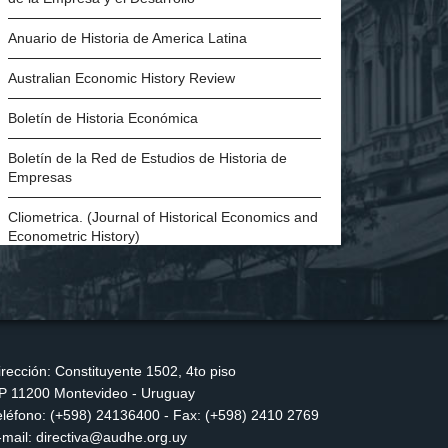
Anuario de Historia de America Latina
Australian Economic History Review
Boletín de Historia Económica
Boletín de la Red de Estudios de Historia de
Empresas
Cliometrica. (Journal of Historical Economics and
Econometric History)
Economic History of Developing Regions
Economic History Review
European Review of Economic History
irección: Constituyente 1502, 4to piso
P 11200 Montevideo - Uruguay
Explorations in Economic History
eléfono: (+598) 24136400 - Fax: (+598) 2410 2769
H-Industria. Revista de historia de la industria,
-mail: directiva@audhe.org.uy