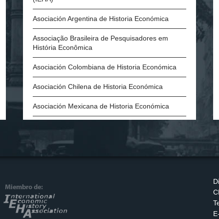
Asociación Argentina de Historia Económica
Associação Brasileira de Pesquisadores em
História Econômica
Asociación Colombiana de Historia Económica
Asociación Chilena de Historia Económica
Asociación Mexicana de Historia Económica
Asociación de Historia Económica del Caribe
Asociación Española de Historia Económica
Asociación Portuguesa de Historia Económica y
Social
D
C
Economic History Society (Inglaterra)
T
History of Economics Society
E