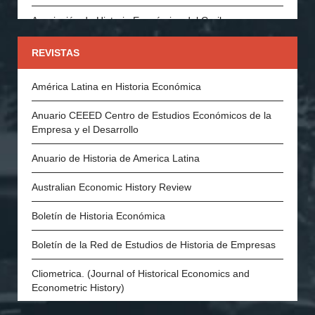
Asociación de Historia Económica del Caribe
Asociación Española de Historia Económica
REVISTAS
Asociación Portuguesa de Historia Económica y Social
América Latina en Historia Económica
Economic History Society (Inglaterra)
Anuario CEEED Centro de Estudios Económicos de la
Empresa y el Desarrollo
History of Economics Society
Anuario de Historia de America Latina
The Swedish Economic History Association
Australian Economic History Review
The Economic History Society of Australia and New
Zealand
Boletín de Historia Económica
Economic and Social History Society of Ireland
Boletín de la Red de Estudios de Historia de Empresas
The Danish Society for Economic and Social History
Cliometrica. (Journal of Historical Economics and
Econometric History)