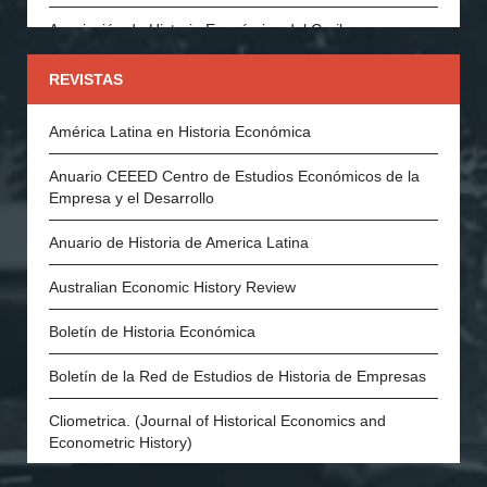
Asociación de Historia Económica del Caribe
Asociación Española de Historia Económica
REVISTAS
Asociación Portuguesa de Historia Económica y Social
América Latina en Historia Económica
Economic History Society (Inglaterra)
Anuario CEEED Centro de Estudios Económicos de la
Empresa y el Desarrollo
History of Economics Society
Anuario de Historia de America Latina
The Swedish Economic History Association
Australian Economic History Review
The Economic History Society of Australia and New
Zealand
Boletín de Historia Económica
Economic and Social History Society of Ireland
Boletín de la Red de Estudios de Historia de Empresas
The Danish Society for Economic and Social History
Cliometrica. (Journal of Historical Economics and
Econometric History)
Economic History of Developing Regions