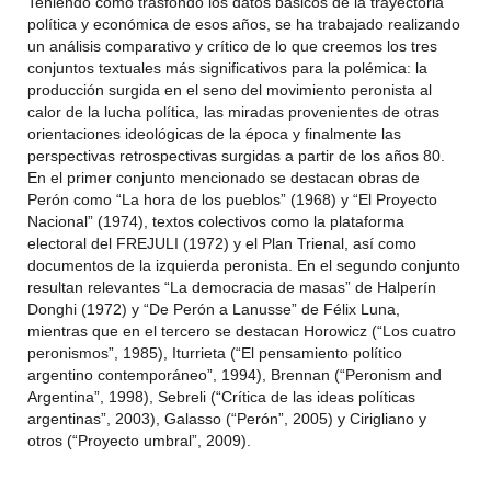
Teniendo como trasfondo los datos básicos de la trayectoria
política y económica de esos años, se ha trabajado realizando
un análisis comparativo y crítico de lo que creemos los tres
conjuntos textuales más significativos para la polémica: la
producción surgida en el seno del movimiento peronista al
calor de la lucha política, las miradas provenientes de otras
orientaciones ideológicas de la época y finalmente las
perspectivas retrospectivas surgidas a partir de los años 80.
En el primer conjunto mencionado se destacan obras de
Perón como “La hora de los pueblos” (1968) y “El Proyecto
Nacional” (1974), textos colectivos como la plataforma
electoral del FREJULI (1972) y el Plan Trienal, así como
documentos de la izquierda peronista. En el segundo conjunto
resultan relevantes “La democracia de masas” de Halperín
Donghi (1972) y “De Perón a Lanusse” de Félix Luna,
mientras que en el tercero se destacan Horowicz (“Los cuatro
peronismos”, 1985), Iturrieta (“El pensamiento político
argentino contemporáneo”, 1994), Brennan (“Peronism and
Argentina”, 1998), Sebreli (“Crítica de las ideas políticas
argentinas”, 2003), Galasso (“Perón”, 2005) y Cirigliano y
otros (“Proyecto umbral”, 2009).