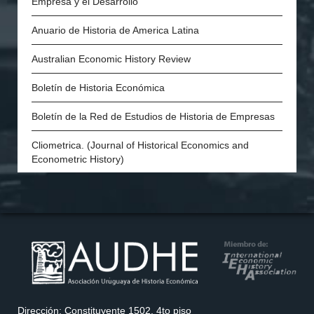
Empresa y el Desarrollo
History of Economics Society
Anuario de Historia de America Latina
The Swedish Economic History Association
Australian Economic History Review
The Economic History Society of Australia and New
Zealand
Boletín de Historia Económica
Economic and Social History Society of Ireland
Boletín de la Red de Estudios de Historia de Empresas
The Danish Society for Economic and Social History
Cliometrica. (Journal of Historical Economics and
Econometric History)
Economic History of Developing Regions
Economic History Review
European Review of Economic History
Explorations in Economic History
H-Industria. Revista de historia de la industria, los
Dirección: Constituyente 1502, 4to piso